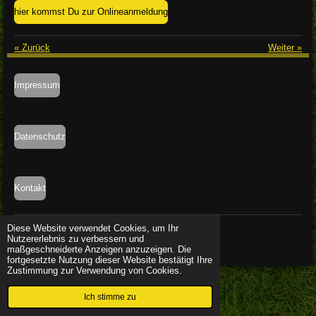
hier kommst Du zur Onlineanmeldung
«
Zurück
Weiter
»
Impressum
Datenschutz
Kontakt
© 2023 - 2026 SV Grün - Weiß 21 Thalberg e.V.
Diese Website verwendet Cookies, um Ihr
Nutzererlebnis zu verbessern und
Mit Unterstützung von
Webador
maßgeschneiderte Anzeigen anzuzeigen. Die
fortgesetzte Nutzung dieser Website bestätigt Ihre
Zustimmung zur Verwendung von Cookies.
Ich stimme zu