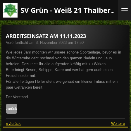
Zum
SV Grün - Weiß 21 Thalberg e.V.
Hauptinhalt
springen
ARBEITSEINSATZ AM 11.11.2023
Veröffentlicht am 8. November 2023 um 17:50
Wie jedes Jahr möchten wir unsere schöne Sportanlage, bevor es in
die Winterruhe geht nochmal von den ganzen Nadeln und Laub
befreien. Dazu seit Ihr alle aufgerufen kräftig mit zu Wirken.
Bitte bringt Besen, Schippe, Karre und wer hat gern auch einen
Freischneider mit.
Für alle fleißigen Helfer steht wie gehabt ein kleiner Imbiss mit ein
paar Getränken bereit.
Der Vorstand
zurück
«
Zurück
Weiter
»